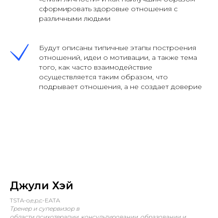
сформировать здоровые отношения с
различными людьми
Будут описаны типичные этапы построения
отношений, идеи о мотивации, а также тема
того, как часто взаимодействие
осуществляется таким образом, что
подрывает отношения, а не создает доверие
Джули Хэй
TSTA-o,e,p,c-EATA
Тренер и супервизор в
области психотерапии, консультировании, образовании и